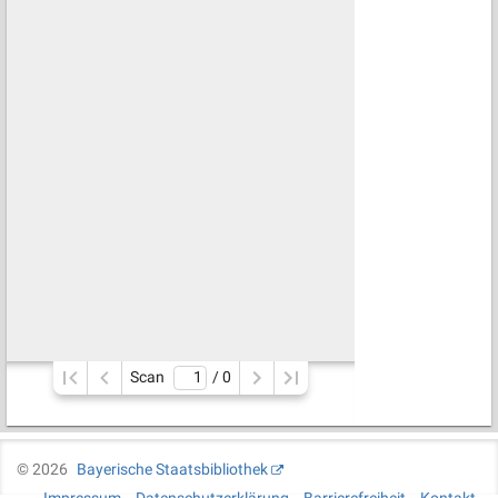
Scan
/ 
0
©
2026
Bayerische Staatsbibliothek
Impressum
Datenschutzerklärung
Barrierefreiheit
Kontakt