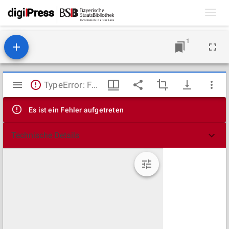
Toggl
navig
1
Mirador
TypeError: Failed to fetch
Viewer
Es ist ein Fehler aufgetreten
Technische Details