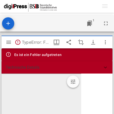
Toggl
navig
1
Mirador
TypeError: Failed to fetch
Viewer
Es ist ein Fehler aufgetreten
Technische Details