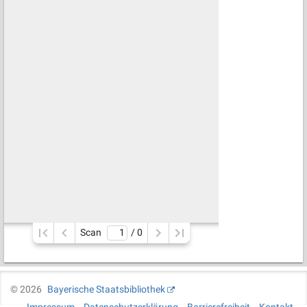
Scan
/ 
0
©
2026
Bayerische Staatsbibliothek
Impressum
Datenschutzerklärung
Barrierefreiheit
Kontakt