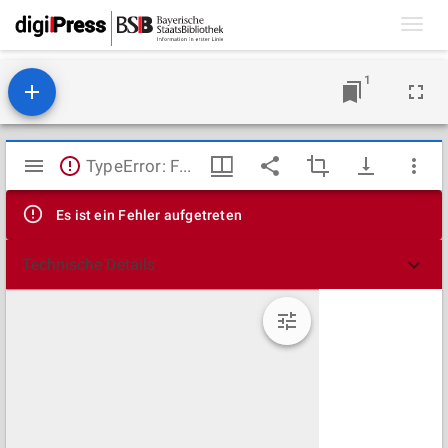
Toggl
navig
1
Mirador
TypeError: Failed to fetch
Viewer
Es ist ein Fehler aufgetreten
Technische Details