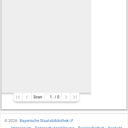
Scan
/ 
0
©
2026
Bayerische Staatsbibliothek
Impressum
Datenschutzerklärung
Barrierefreiheit
Kontakt