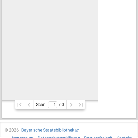
Scan
/ 
0
©
2026
Bayerische Staatsbibliothek
Impressum
Datenschutzerklärung
Barrierefreiheit
Kontakt