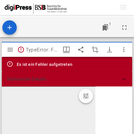
Toggl
navig
1
Mirador
TypeError: Failed to fetch
Viewer
Es ist ein Fehler aufgetreten
Technische Details