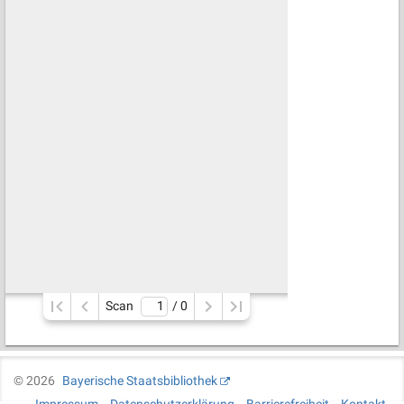
Scan
/ 
0
©
2026
Bayerische Staatsbibliothek
Impressum
Datenschutzerklärung
Barrierefreiheit
Kontakt