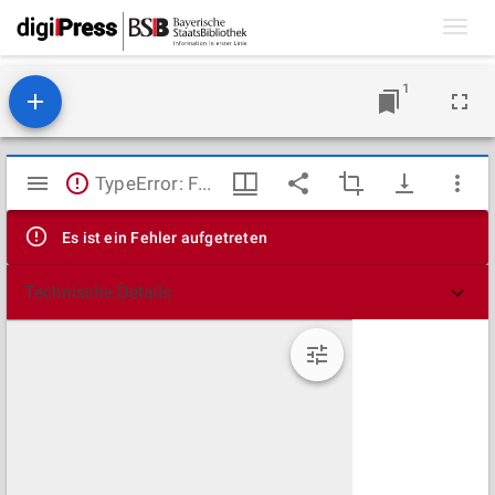
Toggl
navig
1
Mirador
TypeError: Failed to fetch
Viewer
Es ist ein Fehler aufgetreten
Technische Details