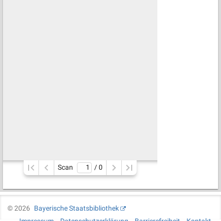
Scan
/ 
0
©
2026
Bayerische Staatsbibliothek
Impressum
Datenschutzerklärung
Barrierefreiheit
Kontakt