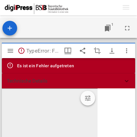
Toggl
navig
1
Mirador
TypeError: Failed to fetch
Viewer
Es ist ein Fehler aufgetreten
Technische Details