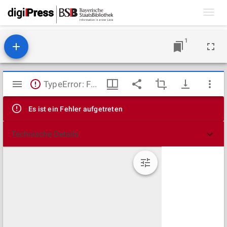
Toggl
navig
1
Mirador
TypeError: Failed to fetch
Viewer
Es ist ein Fehler aufgetreten
Technische Details