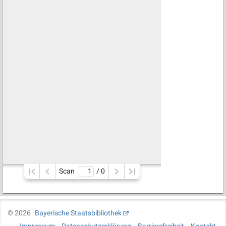
Scan
/ 
0
©
2026
Bayerische Staatsbibliothek
Impressum
Datenschutzerklärung
Barrierefreiheit
Kontakt