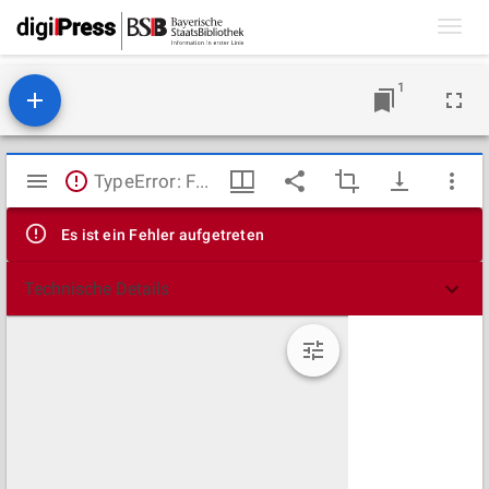
Toggl
navig
1
Mirador
TypeError: Failed to fetch
Viewer
Es ist ein Fehler aufgetreten
Technische Details