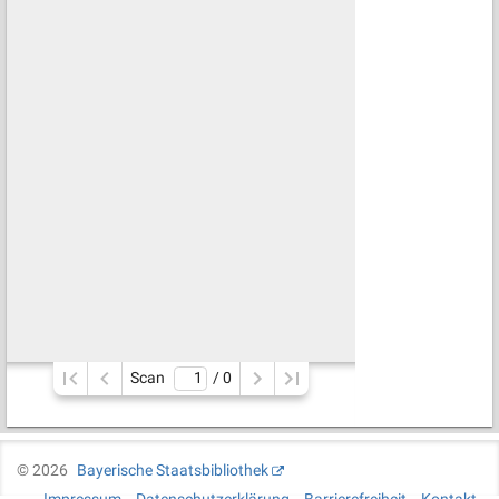
Scan
/ 
0
©
2026
Bayerische Staatsbibliothek
Impressum
Datenschutzerklärung
Barrierefreiheit
Kontakt