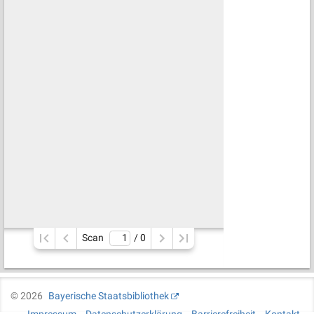
Scan
/ 
0
©
2026
Bayerische Staatsbibliothek
Impressum
Datenschutzerklärung
Barrierefreiheit
Kontakt