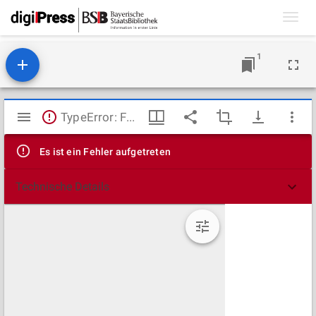
Toggl
navig
1
Mirador
TypeError: Failed to fetch
Viewer
Es ist ein Fehler aufgetreten
Technische Details