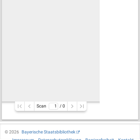
Scan
/ 
0
©
2026
Bayerische Staatsbibliothek
Impressum
Datenschutzerklärung
Barrierefreiheit
Kontakt