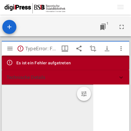
Toggl
navig
1
Mirador
TypeError: Failed to fetch
Viewer
Es ist ein Fehler aufgetreten
Technische Details