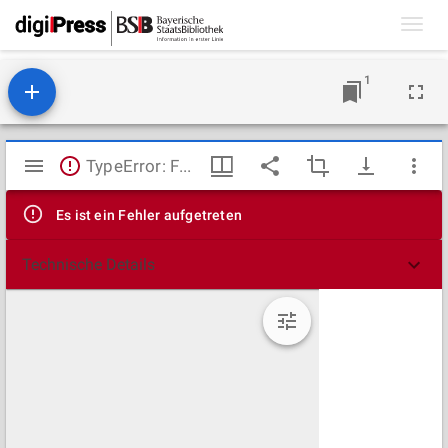
Toggl
navig
1
Mirador
TypeError: Failed to fetch
Viewer
Es ist ein Fehler aufgetreten
Technische Details