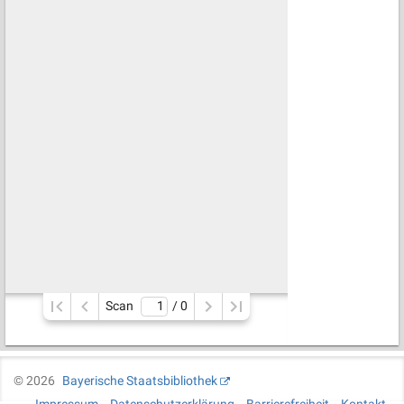
Scan
/ 
0
©
2026
Bayerische Staatsbibliothek
Impressum
Datenschutzerklärung
Barrierefreiheit
Kontakt