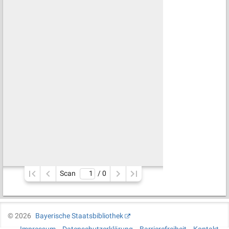
Scan
/ 
0
©
2026
Bayerische Staatsbibliothek
Impressum
Datenschutzerklärung
Barrierefreiheit
Kontakt