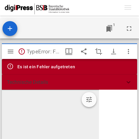
Toggl
navig
1
Mirador
TypeError: Failed to fetch
Viewer
Es ist ein Fehler aufgetreten
Technische Details