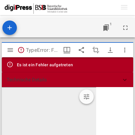
Toggl
navig
1
Mirador
TypeError: Failed to fetch
Viewer
Es ist ein Fehler aufgetreten
Technische Details