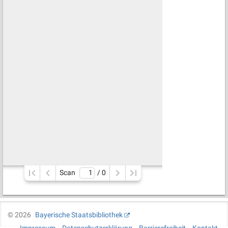
Scan
/ 
0
©
2026
Bayerische Staatsbibliothek
Impressum
Datenschutzerklärung
Barrierefreiheit
Kontakt