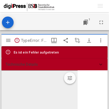
Toggl
navig
1
Mirador
TypeError: Failed to fetch
Viewer
Es ist ein Fehler aufgetreten
Technische Details