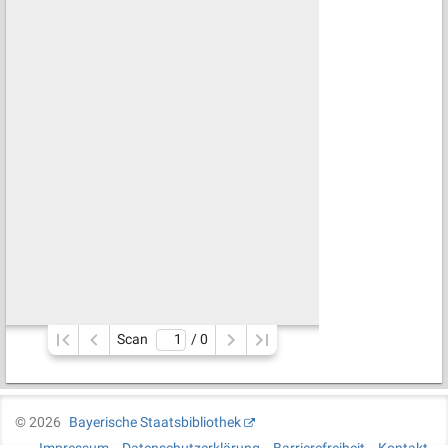
Scan
/ 
0
©
2026
Bayerische Staatsbibliothek
Impressum
Datenschutzerklärung
Barrierefreiheit
Kontakt