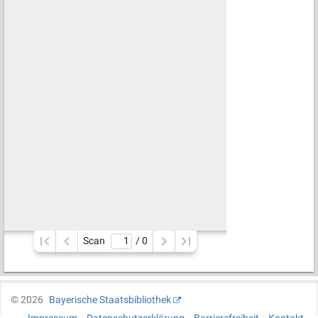
Scan
/ 
0
©
2026
Bayerische Staatsbibliothek
Impressum
Datenschutzerklärung
Barrierefreiheit
Kontakt