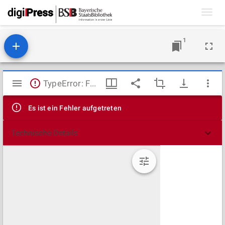
Toggl
navig
1
Mirador
TypeError: Failed to fetch
Viewer
Es ist ein Fehler aufgetreten
Technische Details