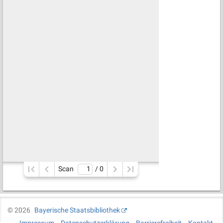
Scan
/ 
0
©
2026
Bayerische Staatsbibliothek
Impressum
Datenschutzerklärung
Barrierefreiheit
Kontakt