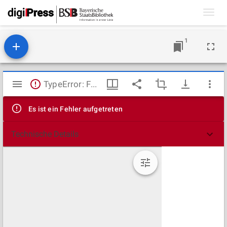
Toggl
navig
1
Mirador
TypeError: Failed to fetch
Viewer
Es ist ein Fehler aufgetreten
Technische Details