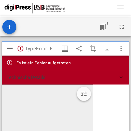
Toggl
navig
1
Mirador
TypeError: Failed to fetch
Viewer
Es ist ein Fehler aufgetreten
Technische Details