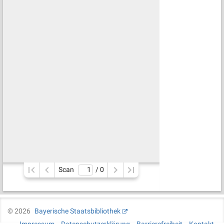
Scan
/ 
0
©
2026
Bayerische Staatsbibliothek
Impressum
Datenschutzerklärung
Barrierefreiheit
Kontakt