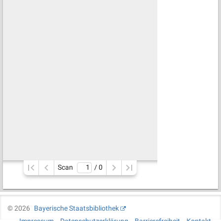
Scan
/ 
0
©
2026
Bayerische Staatsbibliothek
Impressum
Datenschutzerklärung
Barrierefreiheit
Kontakt