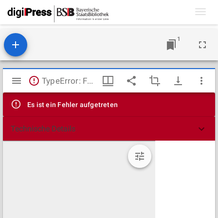
Toggl
navig
1
Mirador
TypeError: Failed to fetch
Viewer
Es ist ein Fehler aufgetreten
Technische Details