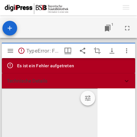
Toggl
navig
1
Mirador
TypeError: Failed to fetch
Viewer
Es ist ein Fehler aufgetreten
Technische Details