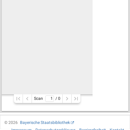
Scan
/ 
0
©
2026
Bayerische Staatsbibliothek
Impressum
Datenschutzerklärung
Barrierefreiheit
Kontakt