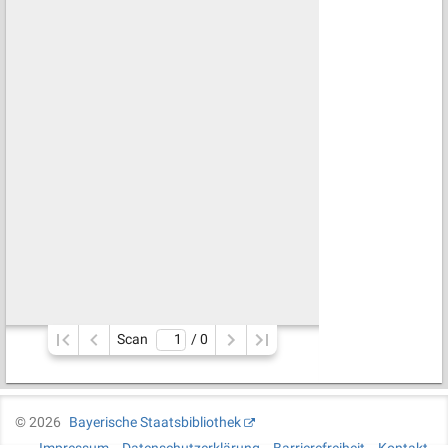
Scan
/ 
0
©
2026
Bayerische Staatsbibliothek
Impressum
Datenschutzerklärung
Barrierefreiheit
Kontakt