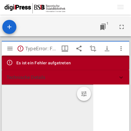
Toggl
navig
1
Mirador
TypeError: Failed to fetch
Viewer
Es ist ein Fehler aufgetreten
Technische Details