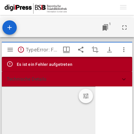
Toggl
navig
1
Mirador
TypeError: Failed to fetch
Viewer
Es ist ein Fehler aufgetreten
Technische Details