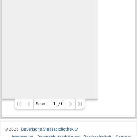
Scan
/ 
0
©
2026
Bayerische Staatsbibliothek
Impressum
Datenschutzerklärung
Barrierefreiheit
Kontakt