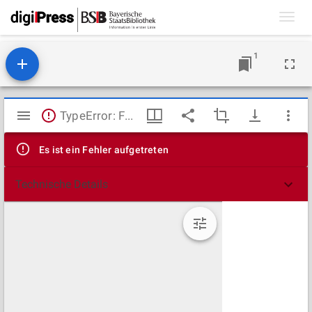
Toggl
navig
1
Mirador
TypeError: Failed to fetch
Viewer
Es ist ein Fehler aufgetreten
Technische Details