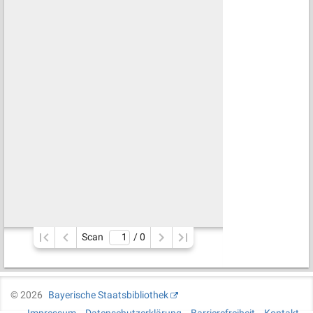
Scan
/ 
0
©
2026
Bayerische Staatsbibliothek
Impressum
Datenschutzerklärung
Barrierefreiheit
Kontakt