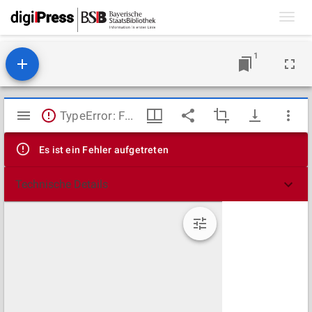
Toggl
navig
1
Mirador
TypeError: Failed to fetch
Viewer
Es ist ein Fehler aufgetreten
Technische Details