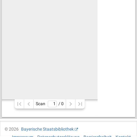
Scan
/ 
0
©
2026
Bayerische Staatsbibliothek
Impressum
Datenschutzerklärung
Barrierefreiheit
Kontakt