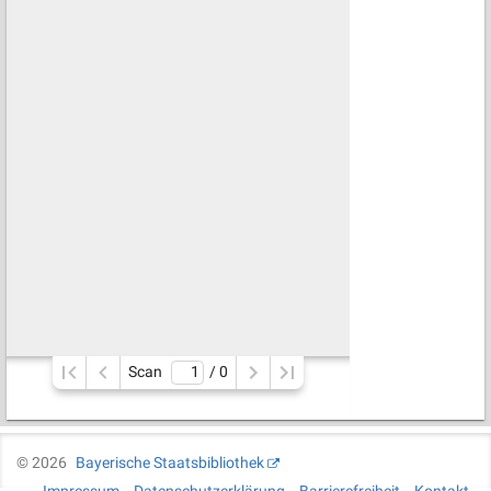
Scan
/ 
0
©
2026
Bayerische Staatsbibliothek
Impressum
Datenschutzerklärung
Barrierefreiheit
Kontakt