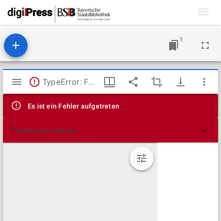
Toggl
navig
1
Mirador
TypeError: Failed to fetch
Viewer
Es ist ein Fehler aufgetreten
Technische Details