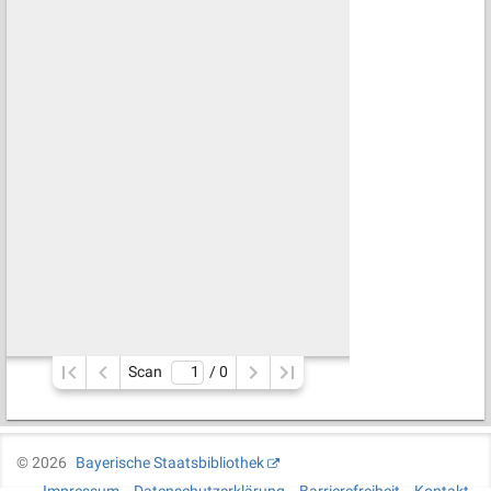
Scan
/ 
0
©
2026
Bayerische Staatsbibliothek
Impressum
Datenschutzerklärung
Barrierefreiheit
Kontakt