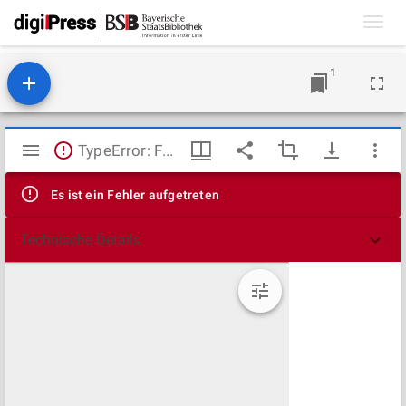
Toggl
navig
1
Mirador
TypeError: Failed to fetch
Viewer
Es ist ein Fehler aufgetreten
Technische Details