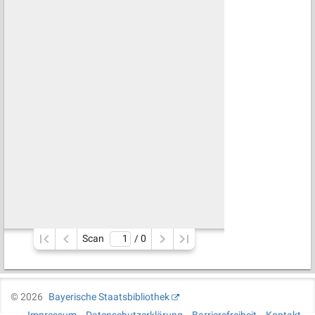
Scan
/ 
0
©
2026
Bayerische Staatsbibliothek
Impressum
Datenschutzerklärung
Barrierefreiheit
Kontakt