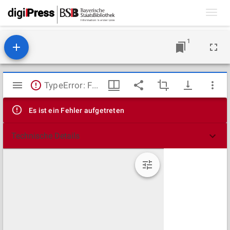
Toggl
navig
1
Mirador
TypeError: Failed to fetch
Viewer
Es ist ein Fehler aufgetreten
Technische Details