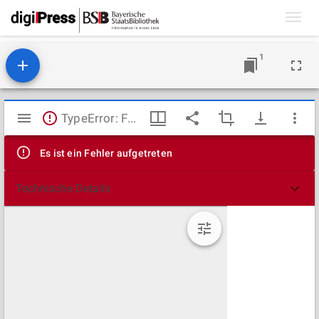
Toggl
navig
1
Mirador
TypeError: Failed to fetch
Viewer
Es ist ein Fehler aufgetreten
Technische Details