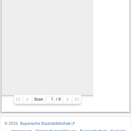
Scan
/ 
0
©
2026
Bayerische Staatsbibliothek
Impressum
Datenschutzerklärung
Barrierefreiheit
Kontakt