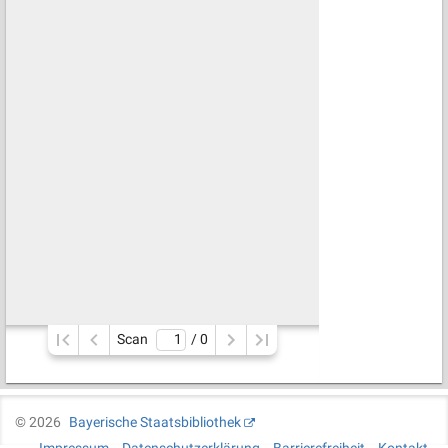
Scan
/ 
0
©
2026
Bayerische Staatsbibliothek
Impressum
Datenschutzerklärung
Barrierefreiheit
Kontakt