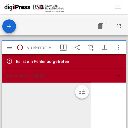
Toggl
navig
1
Mirador
TypeError: Failed to fetch
Viewer
Es ist ein Fehler aufgetreten
Technische Details