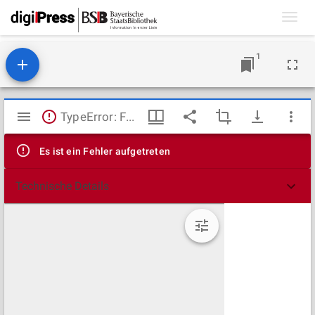
Toggl
navig
1
Mirador
TypeError: Failed to fetch
Viewer
Es ist ein Fehler aufgetreten
Technische Details