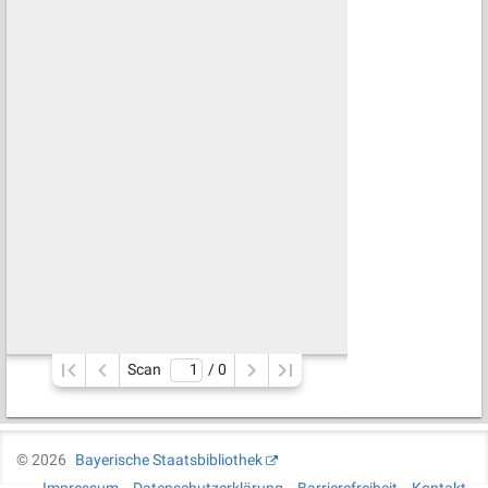
Scan
/ 
0
©
2026
Bayerische Staatsbibliothek
Impressum
Datenschutzerklärung
Barrierefreiheit
Kontakt