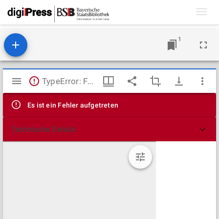
Toggl
navig
1
Mirador
TypeError: Failed to fetch
Viewer
Es ist ein Fehler aufgetreten
Technische Details