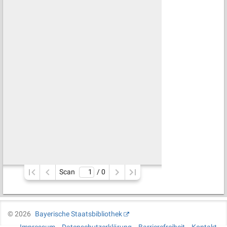
Scan
/ 
0
©
2026
Bayerische Staatsbibliothek
Impressum
Datenschutzerklärung
Barrierefreiheit
Kontakt