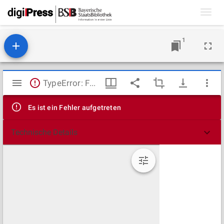
Toggl
navig
1
Mirador
TypeError: Failed to fetch
Viewer
Es ist ein Fehler aufgetreten
Technische Details