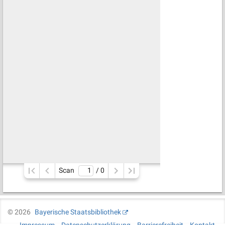
Scan
/ 
0
©
2026
Bayerische Staatsbibliothek
Impressum
Datenschutzerklärung
Barrierefreiheit
Kontakt