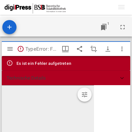
Toggl
navig
1
Mirador
TypeError: Failed to fetch
Viewer
Es ist ein Fehler aufgetreten
Technische Details