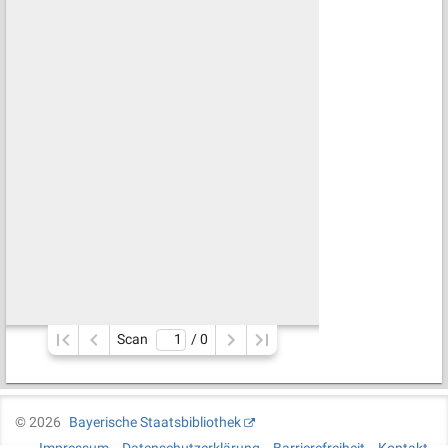
Scan
/ 
0
©
2026
Bayerische Staatsbibliothek
Impressum
Datenschutzerklärung
Barrierefreiheit
Kontakt