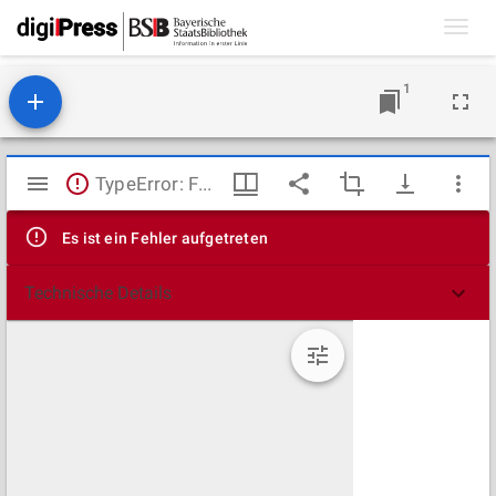
Toggl
navig
1
Mirador
TypeError: Failed to fetch
Viewer
Es ist ein Fehler aufgetreten
Technische Details