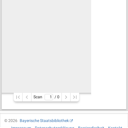
Scan
/ 
0
©
2026
Bayerische Staatsbibliothek
Impressum
Datenschutzerklärung
Barrierefreiheit
Kontakt