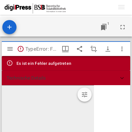
Toggl
navig
1
Mirador
TypeError: Failed to fetch
Viewer
Es ist ein Fehler aufgetreten
Technische Details