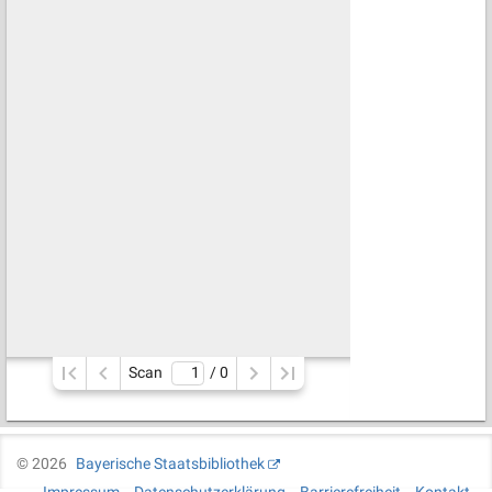
Scan
/ 
0
©
2026
Bayerische Staatsbibliothek
Impressum
Datenschutzerklärung
Barrierefreiheit
Kontakt