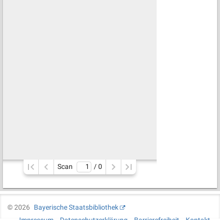
Scan
/ 
0
©
2026
Bayerische Staatsbibliothek
Impressum
Datenschutzerklärung
Barrierefreiheit
Kontakt