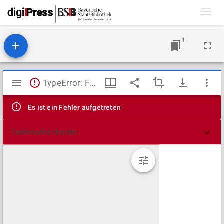
Toggl
navig
1
Mirador
TypeError: Failed to fetch
Viewer
Es ist ein Fehler aufgetreten
Technische Details