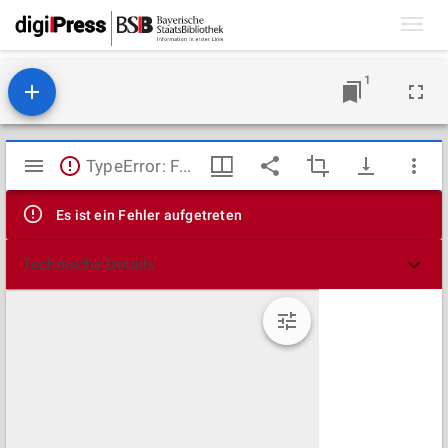
Toggl
navig
1
Mirador
TypeError: Failed to fetch
Viewer
Es ist ein Fehler aufgetreten
Technische Details