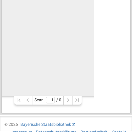
Scan
/ 
0
©
2026
Bayerische Staatsbibliothek
Impressum
Datenschutzerklärung
Barrierefreiheit
Kontakt