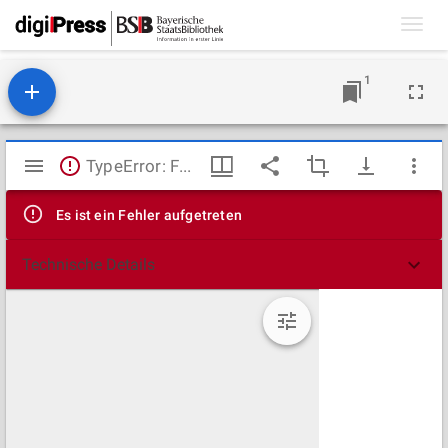
Toggl
navig
1
Mirador
TypeError: Failed to fetch
Viewer
Es ist ein Fehler aufgetreten
Technische Details