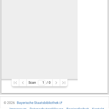
Scan
/ 
0
©
2026
Bayerische Staatsbibliothek
Impressum
Datenschutzerklärung
Barrierefreiheit
Kontakt