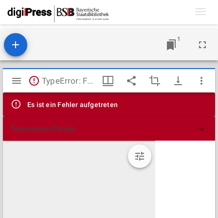
Toggl
navig
1
Mirador
TypeError: Failed to fetch
Viewer
Es ist ein Fehler aufgetreten
Technische Details