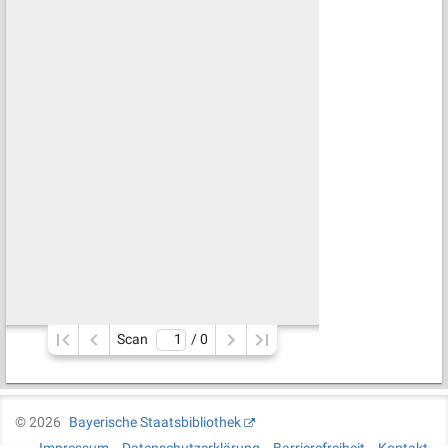
Scan
/ 
0
©
2026
Bayerische Staatsbibliothek
Impressum
Datenschutzerklärung
Barrierefreiheit
Kontakt