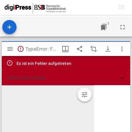
Toggl
navig
1
Mirador
TypeError: Failed to fetch
Viewer
Es ist ein Fehler aufgetreten
Technische Details