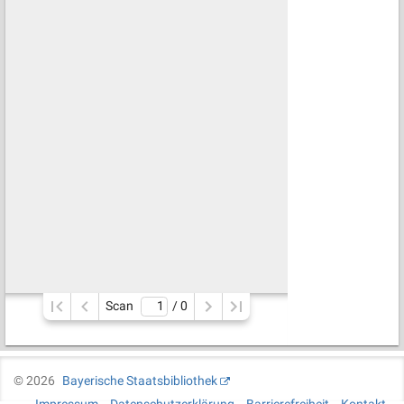
Scan
/ 
0
©
2026
Bayerische Staatsbibliothek
Impressum
Datenschutzerklärung
Barrierefreiheit
Kontakt