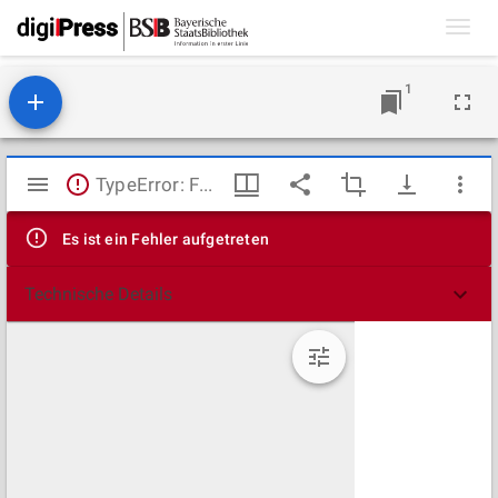
Toggl
navig
1
Mirador
TypeError: Failed to fetch
Viewer
Es ist ein Fehler aufgetreten
Technische Details