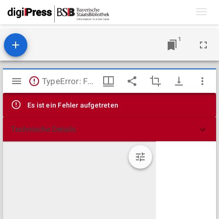
Toggl
navig
1
Mirador
TypeError: Failed to fetch
Viewer
Es ist ein Fehler aufgetreten
Technische Details