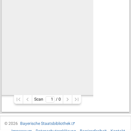
Scan
/ 
0
©
2026
Bayerische Staatsbibliothek
Impressum
Datenschutzerklärung
Barrierefreiheit
Kontakt