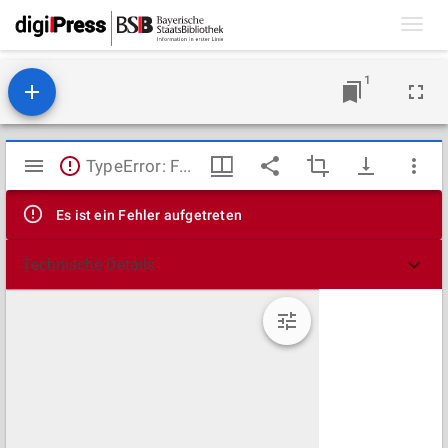
Toggl
navig
1
Mirador
TypeError: Failed to fetch
Viewer
Es ist ein Fehler aufgetreten
Technische Details