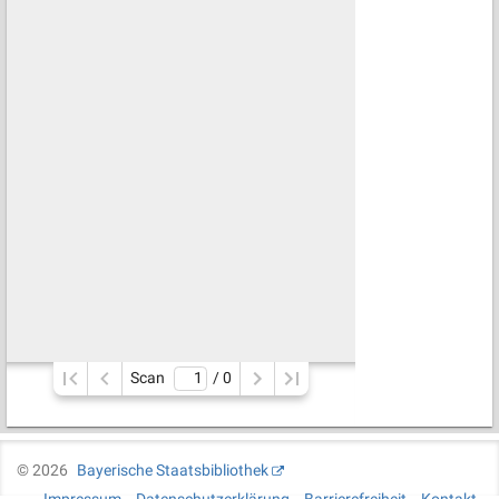
Scan
/ 
0
©
2026
Bayerische Staatsbibliothek
Impressum
Datenschutzerklärung
Barrierefreiheit
Kontakt