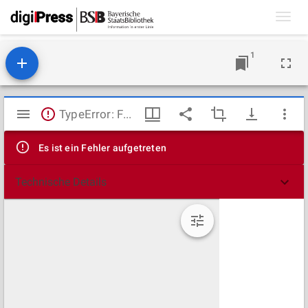
Toggl
navig
1
Mirador
TypeError: Failed to fetch
Viewer
Es ist ein Fehler aufgetreten
Technische Details