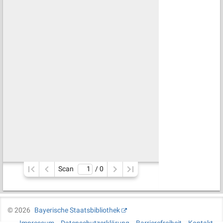
Scan
/ 
0
©
2026
Bayerische Staatsbibliothek
Impressum
Datenschutzerklärung
Barrierefreiheit
Kontakt