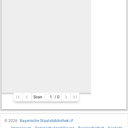
Scan
/ 
0
©
2026
Bayerische Staatsbibliothek
Impressum
Datenschutzerklärung
Barrierefreiheit
Kontakt