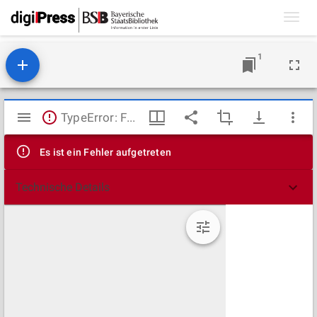
Toggl
navig
1
Mirador
TypeError: Failed to fetch
Viewer
Es ist ein Fehler aufgetreten
Technische Details