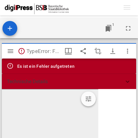
Toggl
navig
1
Mirador
TypeError: Failed to fetch
Viewer
Es ist ein Fehler aufgetreten
Technische Details