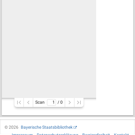
Scan
/ 
0
©
2026
Bayerische Staatsbibliothek
Impressum
Datenschutzerklärung
Barrierefreiheit
Kontakt