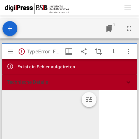
Toggl
navig
1
Mirador
TypeError: Failed to fetch
Viewer
Es ist ein Fehler aufgetreten
Technische Details