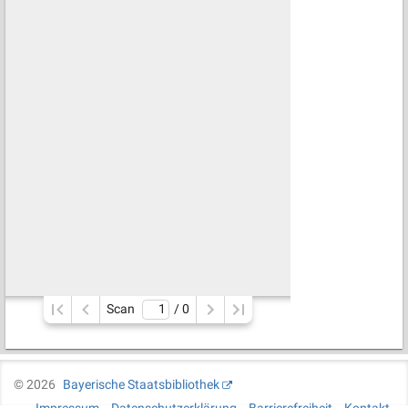
Scan
/ 
0
©
2026
Bayerische Staatsbibliothek
Impressum
Datenschutzerklärung
Barrierefreiheit
Kontakt