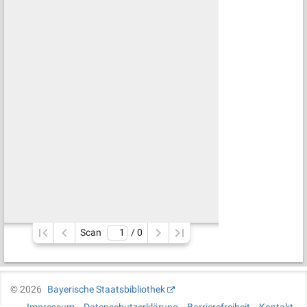
Scan
/ 
0
©
2026
Bayerische Staatsbibliothek
Impressum
Datenschutzerklärung
Barrierefreiheit
Kontakt