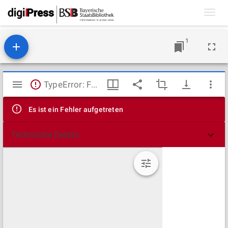
Toggl
navig
1
Mirador
TypeError: Failed to fetch
Viewer
Es ist ein Fehler aufgetreten
Technische Details