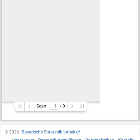
Scan
/ 
0
©
2026
Bayerische Staatsbibliothek
Impressum
Datenschutzerklärung
Barrierefreiheit
Kontakt