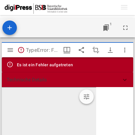
Toggl
navig
1
Mirador
TypeError: Failed to fetch
Viewer
Es ist ein Fehler aufgetreten
Technische Details