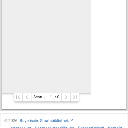
Scan
/ 
0
©
2026
Bayerische Staatsbibliothek
Impressum
Datenschutzerklärung
Barrierefreiheit
Kontakt