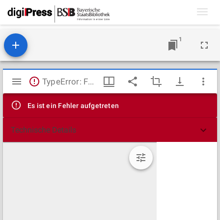
Toggl
navig
1
Mirador
TypeError: Failed to fetch
Viewer
Es ist ein Fehler aufgetreten
Technische Details