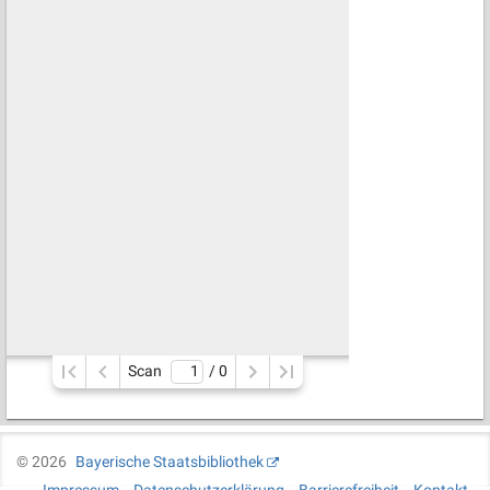
Scan
/ 
0
©
2026
Bayerische Staatsbibliothek
Impressum
Datenschutzerklärung
Barrierefreiheit
Kontakt