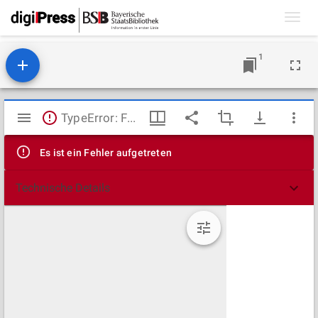
Toggl
navig
1
Mirador
TypeError: Failed to fetch
Viewer
Es ist ein Fehler aufgetreten
Technische Details